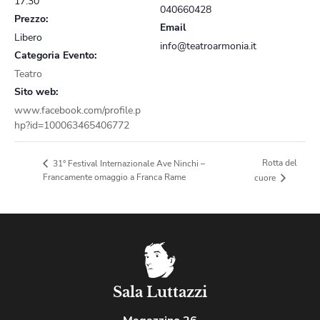
17:30
040660428
Prezzo:
Email
Libero
info@teatroarmonia.it
Categoria Evento:
Teatro
Sito web:
www.facebook.com/profile.p
hp?id=100063465406772
Rotta del
31° Festival Internazionale Ave Ninchi –
Francamente omaggio a Franca Rame
cuore
Sala Luttazzi