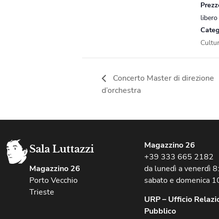
Prezz
libero
Categ
Cultu
Concerto Master di direzione
d’orchestra
Magazzino 26
Sala Luttazzi
+39 333 665 2182
Magazzino 26
da lunedì a venerdì 
Porto Vecchio
sabato e domenica 1
Trieste
URP – Ufficio Relazio
Pubblico