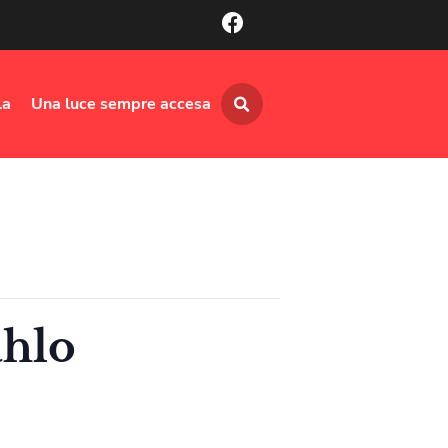
la
Una luce sempre accesa
ahlo