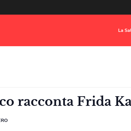
La Sa
o racconta Frida K
ERO