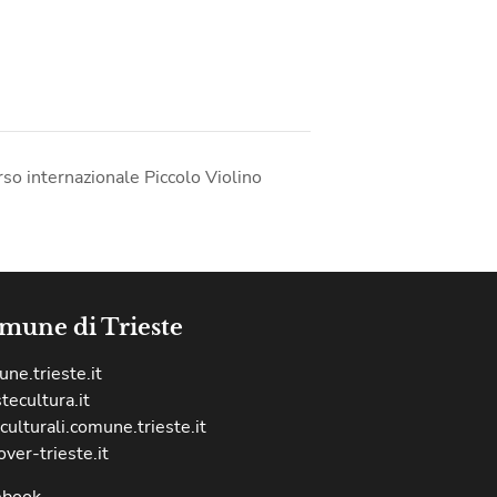
rso internazionale Piccolo Violino
mune di Trieste
ne.trieste.it
stecultura.it
culturali.comune.trieste.it
over-trieste.it
ebook