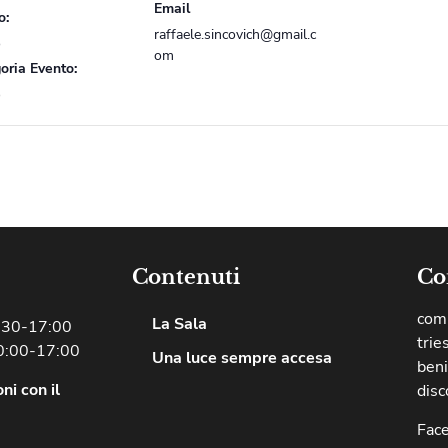
Email
o:
raffaele.sincovich@gmail.c
o
om
oria Evento:
o
Contenuti
Co
comu
La Sala
8:30-17:00
trie
0:00-17:00
Una luce sempre accesa
beni
ni con il
disc
Fac