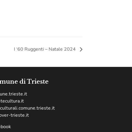
I ‘60 Ruggenti – Natale 2024
mune di Trieste
ne.trieste.it
stecultura.it
culturali.comune.trieste.it
over-trieste.it
ebook