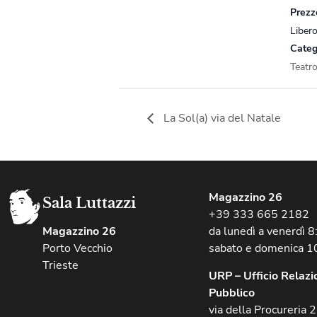
Prezz
Liber
Categ
Teatr
La Sol(a) via del Natale
Magazzino 26
Sala Luttazzi
+39 333 665 2182
Magazzino 26
da lunedì a venerdì 
Porto Vecchio
sabato e domenica 1
Trieste
URP – Ufficio Relazio
Pubblico
via della Procureria 2