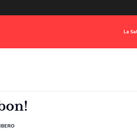
La Sa
 bon!
IBERO