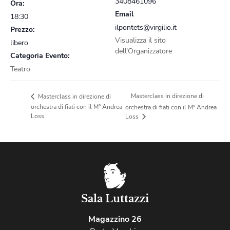
3408461096
Ora:
Email
18:30
ilpontets@virgilio.it
Prezzo:
Visualizza il sito
libero
dell'Organizzatore
Categoria Evento:
Teatro
Masterclass in direzione di
Masterclass in direzione di
orchestra di fiati con il M° Andrea
orchestra di fiati con il M° Andrea
Loss
Loss
Sala Luttazzi
Magazzino 26