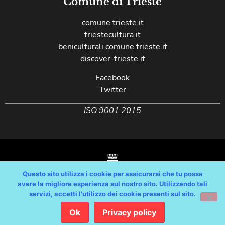
Comune di Trieste
comune.trieste.it
triestecultura.it
beniculturali.comune.trieste.it
discover-trieste.it
Facebook
Twitter
ISO 9001:2015
Questo sito utilizza i cookie per assicurarsi che tu possa
avere la migliore esperienza sul nostro sito. Utilizzando tali
servizi, accetti l'utilizzo dei cookie presenti sul sito.
Copyright © Comune di Trieste – partita Iva 00210240321 – tutti i diritti
riservati / Progetto e Sviluppo Media Technologies Srl /
Ok
Privacy policy
Feedback
/
Dichiarazione Accessibilità AGID