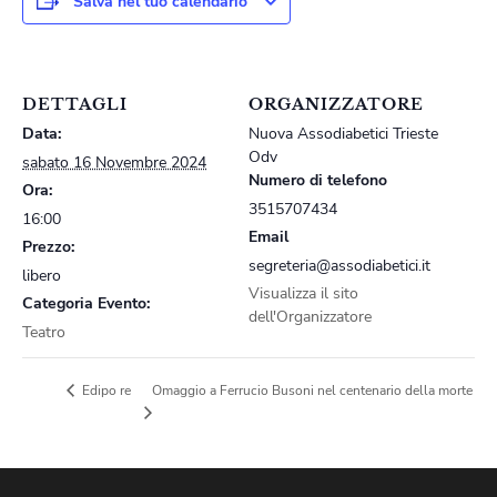
Salva nel tuo calendario
DETTAGLI
ORGANIZZATORE
Data:
Nuova Assodiabetici Trieste
Odv
sabato 16 Novembre 2024
Numero di telefono
Ora:
3515707434
16:00
Email
Prezzo:
segreteria@assodiabetici.it
libero
Visualizza il sito
Categoria Evento:
dell'Organizzatore
Teatro
Omaggio a Ferrucio Busoni nel centenario della morte
Edipo re