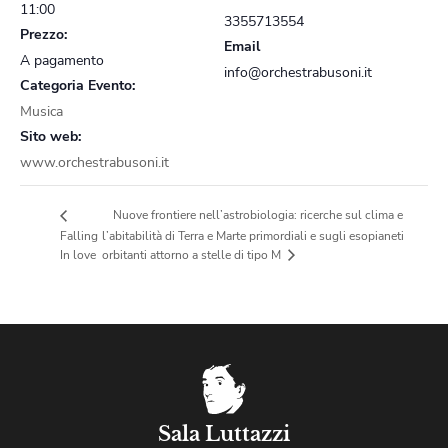
11:00
3355713554
Prezzo:
Email
A pagamento
info@orchestrabusoni.it
Categoria Evento:
Musica
Sito web:
www.orchestrabusoni.it
Nuove frontiere nell’astrobiologia: ricerche sul clima e
Falling
l’abitabilità di Terra e Marte primordiali e sugli esopianeti
orbitanti attorno a stelle di tipo M
In love
Sala Luttazzi