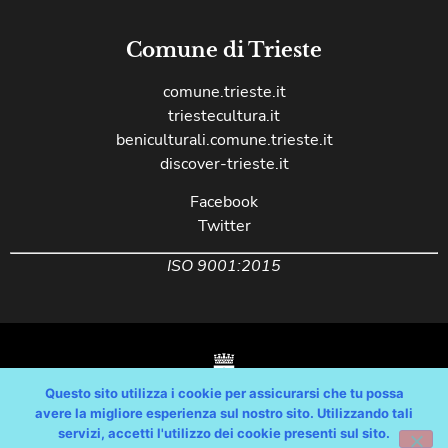
Comune di Trieste
comune.trieste.it
triestecultura.it
beniculturali.comune.trieste.it
discover-trieste.it
Facebook
Twitter
ISO 9001:2015
Questo sito utilizza i cookie per assicurarsi che tu possa
avere la migliore esperienza sul nostro sito. Utilizzando tali
servizi, accetti l'utilizzo dei cookie presenti sul sito.
Copyright © Comune di Trieste – partita Iva 00210240321 – tutti i diritti