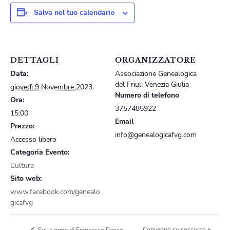
Salva nel tuo calendario
DETTAGLI
ORGANIZZATORE
Data:
Associazione Genealogica
del Friuli Venezia Giulia
giovedì 9 Novembre 2023
Numero di telefono
Ora:
3757485922
15:00
Email
Prezzo:
info@genealogicafvg.com
Accesso libero
Categoria Evento:
Cultura
Sito web:
www.facebook.com/genealo
gicafvg
Convegno su soccorso e
Sulle orme di Francesco Penco –