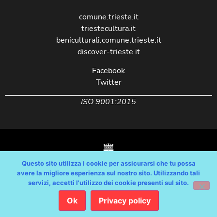
comune.trieste.it
triestecultura.it
beniculturali.comune.trieste.it
discover-trieste.it
Facebook
Twitter
ISO 9001:2015
Questo sito utilizza i cookie per assicurarsi che tu possa
avere la migliore esperienza sul nostro sito. Utilizzando tali
servizi, accetti l'utilizzo dei cookie presenti sul sito.
Copyright © Comune di Trieste – partita Iva 00210240321 – tutti i diritti
riservati / Progetto e Sviluppo Media Technologies Srl /
Ok
Privacy policy
Feedback
/
Dichiarazione Accessibilità AGID