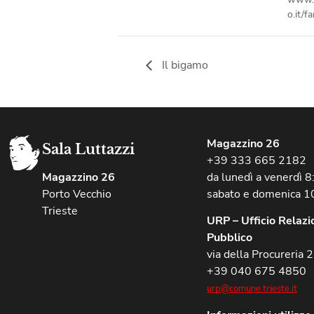
o.it/f
Il bigamo
Magazzino 26
Sala Luttazzi
+39 333 665 2182
Magazzino 26
da lunedì a venerdì 
Porto Vecchio
sabato e domenica 1
Trieste
URP – Ufficio Relazio
Pubblico
via della Procureria 2
+39 040 675 4850
urp@comune.trieste.it