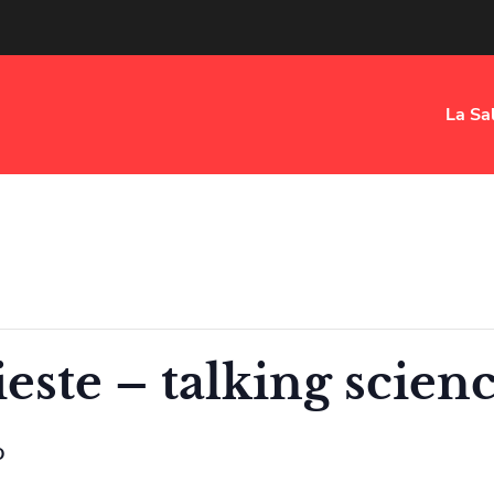
La Sa
ste – talking scien
O