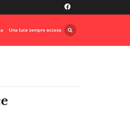
la
Una luce sempre accesa
ce