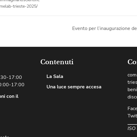
amelab-trieste-2025/
Evento per l’inaugurazione del
Contenuti
Co
comu
La Sala
8:30-17:00
trie
0:00-17:00
Una luce sempre accesa
beni
ni con il
disc
Fac
Twit
ISO