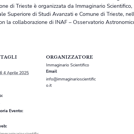
ne di Trieste è organizzata da Immaginario Scientifico, U
e Superiore di Studi Avanzati e Comune di Trieste, nell’
on la collaborazione di INAF – Osservatorio Astronomico 
TAGLI
ORGANIZZATORE
Immaginario Scientifico
Email
dì 4 Aprile 2025
info@immaginarioscientific
o.it
o:
o
oria Evento:
o
web:
mmaginarioscientific