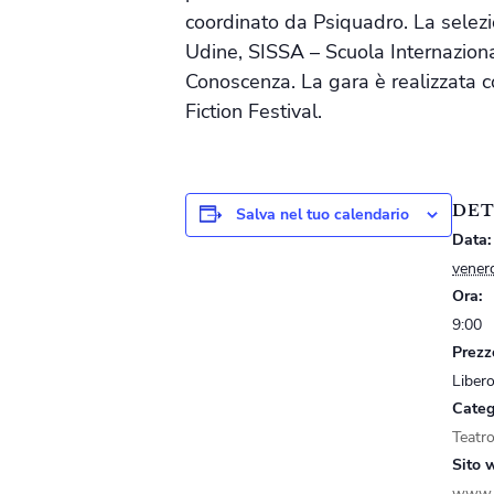
coordinato da Psiquadro. La selezio
Udine, SISSA – Scuola Internazional
Conoscenza. La gara è realizzata c
Fiction Festival.
DET
Salva nel tuo calendario
Data:
vener
Ora:
9:00
Prezz
Liber
Categ
Teatr
Sito 
www.i