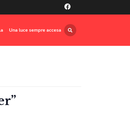
la
Una luce sempre accesa
er”