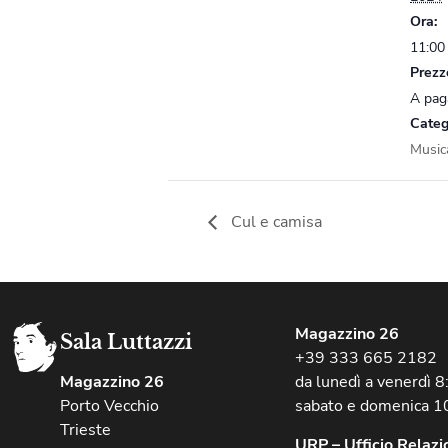
Ora:
11:00
Prezz
A pa
Categ
Music
Cul e camisa
Magazzino 26
Sala Luttazzi
+39 333 665 2182
Magazzino 26
da lunedì a venerdì 
Porto Vecchio
sabato e domenica 1
Trieste
URP – Ufficio Relazio