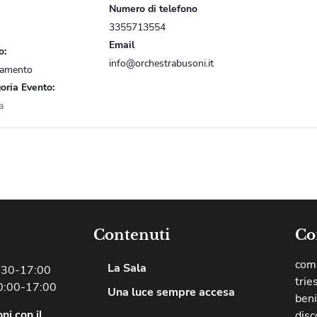
Numero di telefono
3355713554
Email
o:
info@orchestrabusoni.it
gamento
oria Evento:
a
Contenuti
Co
comu
La Sala
8:30-17:00
trie
0:00-17:00
Una luce sempre accesa
beni
ni con il
disc