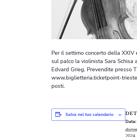
Per il settimo concerto della XXIV
sul palco la violinista Sara Schi
Edvard Grieg. Prevendite presso Ti
www.biglietteria.ticketpoint-trieste
posti.
DET
Salva nel tuo calendario
Data:
domen
2024