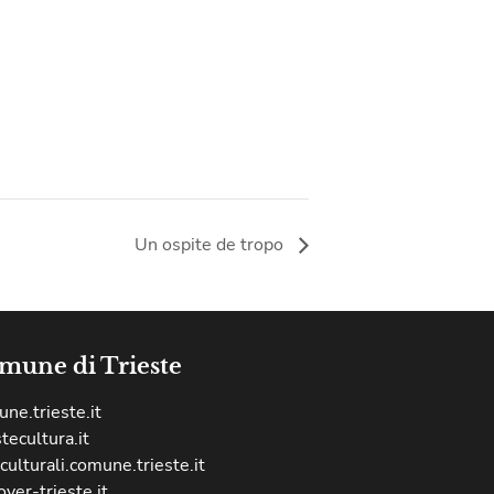
Un ospite de tropo
mune di Trieste
ne.trieste.it
stecultura.it
culturali.comune.trieste.it
over-trieste.it