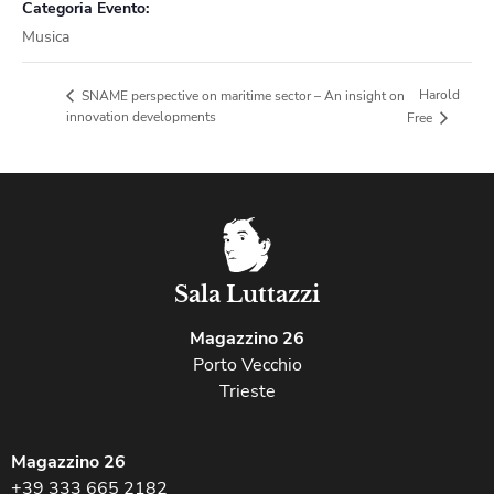
Categoria Evento:
Musica
Harold
SNAME perspective on maritime sector – An insight on
innovation developments
Free
Sala Luttazzi
Magazzino 26
Porto Vecchio
Trieste
Magazzino 26
+39 333 665 2182