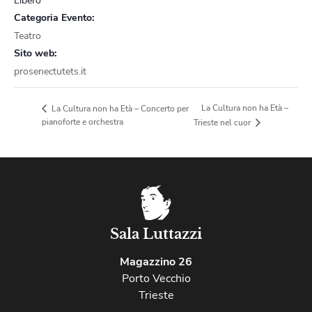
Libero
Categoria Evento:
Teatro
Sito web:
prosenectutets.it
La Cultura non ha Età –
La Cultura non ha Età – Concerto per
pianoforte e orchestra
Trieste nel cuor
Sala Luttazzi
Magazzino 26
Porto Vecchio
Trieste