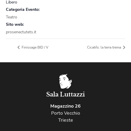
Libero
Categoria Evento:
Teatro
Sito web:
prosenectutets.it
Finissage BID / V
Cicatrîs: la terra trema
Sala Luttazzi
Magazzino 26
Porto Vecchio
Trieste