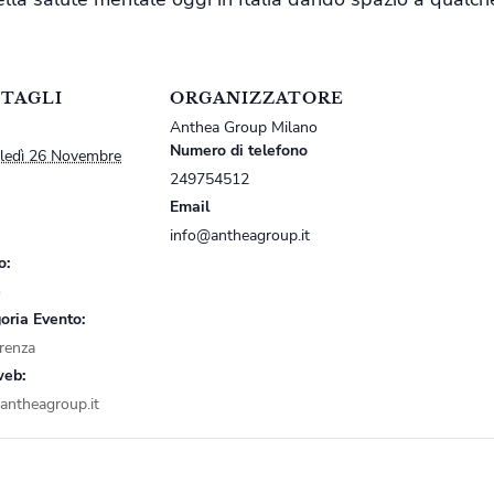
TAGLI
ORGANIZZATORE
Anthea Group Milano
Numero di telefono
ledì 26 Novembre
249754512
Email
info@antheagroup.it
o:
o
oria Evento:
renza
web:
ntheagroup.it