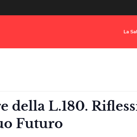
La Sa
 della L.180. Rifless
suo Futuro