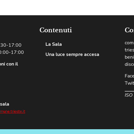
Contenuti
Co
comu
La Sala
8:30-17:00
trie
0:00-17:00
Una luce sempre accesa
beni
ni con il
disc
Fac
Twit
ISO
 sala
une.trieste.it