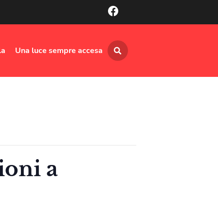
la
Una luce sempre accesa
ioni a