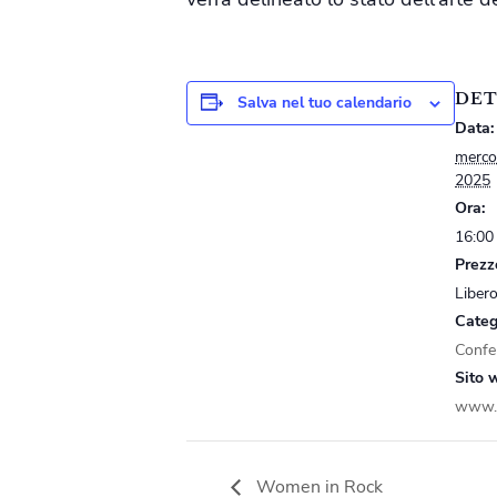
DET
Salva nel tuo calendario
Data:
merco
2025
Ora:
16:00
Prezz
Liber
Categ
Confe
Sito 
www.a
Women in Rock