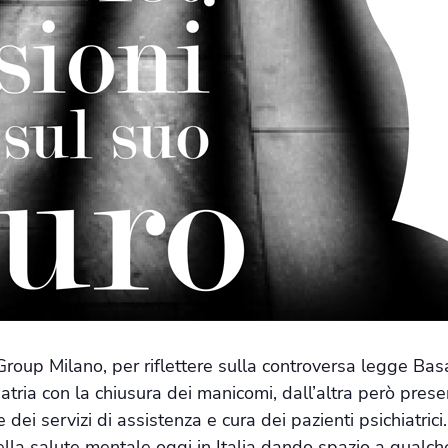
oup Milano, per riflettere sulla controversa legge Basa
atria con la chiusura dei manicomi, dall’altra però present
 dei servizi di assistenza e cura dei pazienti psichiatric
della salute mentale oggi in Italia dando spazio a qualch