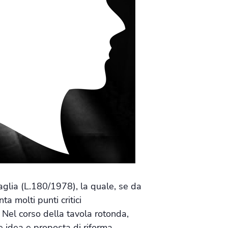
glia (L.180/1978), la quale, se da
a molti punti critici
i. Nel corso della tavola rotonda,
e idea e proposta di riforma.