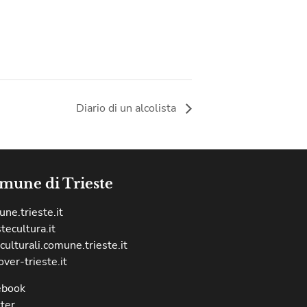
Diario di un alcolista
mune di Trieste
ne.trieste.it
stecultura.it
culturali.comune.trieste.it
over-trieste.it
ebook
ter