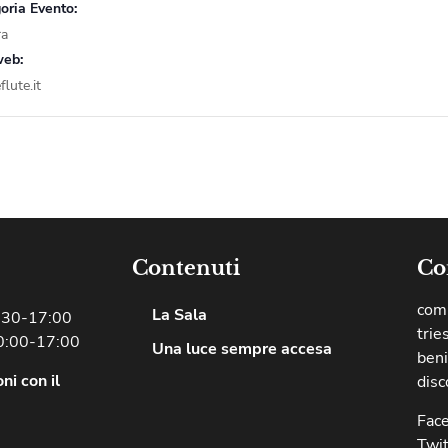
oria Evento:
ra
web:
flute.it
Contenuti
Co
comu
La Sala
8:30-17:00
trie
0:00-17:00
Una luce sempre accesa
beni
ni con il
disc
Fac
Twit