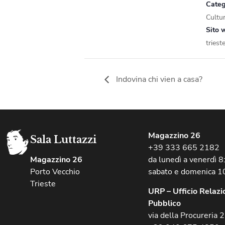
Categ
Cultu
Sito 
trieste
Indovina chi vien a casa?
Magazzino 26
Sala Luttazzi
+39 333 665 2182
Magazzino 26
da lunedì a venerdì 
Porto Vecchio
sabato e domenica 1
Trieste
URP – Ufficio Relazio
Pubblico
via della Procureria 2