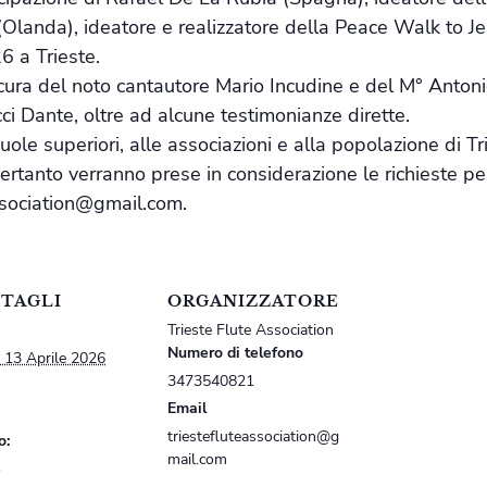
Olanda), ideatore e realizzatore della Peace Walk to J
6 a Trieste.
 cura del noto cantautore Mario Incudine e del M° Antonio
ci Dante, oltre ad alcune testimonianze dirette.
uole superiori, alle associazioni e alla popolazione di Tri
pertanto verranno prese in considerazione le richieste p
association@gmail.com.
TAGLI
ORGANIZZATORE
Trieste Flute Association
Numero di telefono
ì 13 Aprile 2026
3473540821
Email
triestefluteassociation@g
o:
mail.com
o