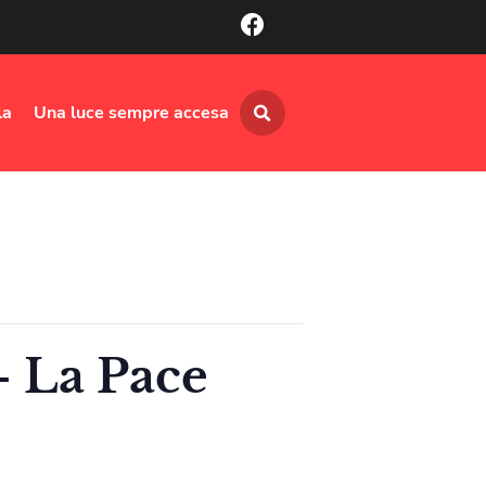
la
Una luce sempre accesa
– La Pace