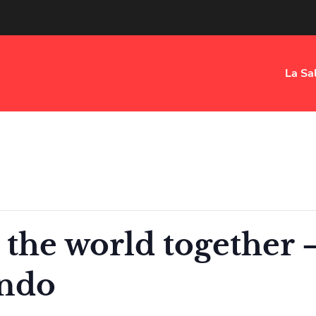
La Sa
 the world together 
ondo