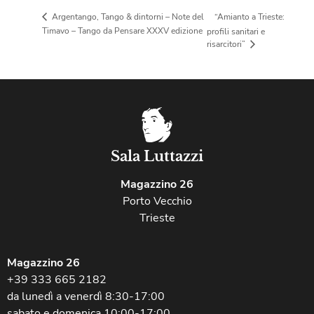
“Amianto a Trieste:
Argentango, Tango & dintorni – Note del
Timavo – Tango da Pensare XXXV edizione
profili sanitari e
risarcitori”
Sala Luttazzi
Magazzino 26
Porto Vecchio
Trieste
Magazzino 26
+39 333 665 2182
da lunedì a venerdì 8:30-17:00
sabato e domenica 10:00-17:00