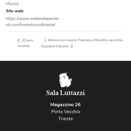
Musica
Sito web:
https://www.ondeindiepende
nti.com/home/soundtrieste/
L’ Amore non muore: Francesca Morvillo racconta
20 anni
insieme
Giovanni Falcone
Sala Luttazzi
Magazzino 26
Porto Vecchio
Trieste