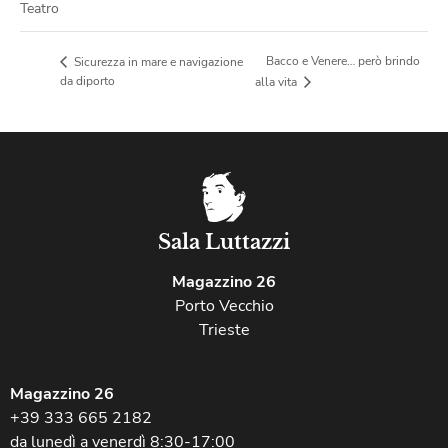
Teatro
Bacco e Venere… però brindo
Sicurezza in mare e navigazione
da diporto
alla vita
Sala Luttazzi
Magazzino 26
Porto Vecchio
Trieste
Magazzino 26
+39 333 665 2182
da lunedì a venerdì 8:30-17:00