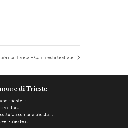
tura non ha età – Commedia teatrale
mune di Trieste
ne.trieste.it
stecultura.it
culturali.comune.trieste.it
over-trieste.it