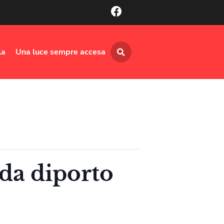
la
Una luce sempre accesa
da diporto