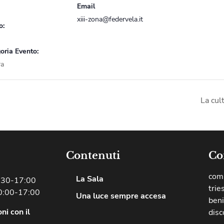
Email
xiii-zona@federvela.it
o:
oria Evento:
ra
La cul
Contenuti
Co
comu
La Sala
8:30-17:00
trie
0:00-17:00
Una luce sempre accesa
beni
ni con il
disc