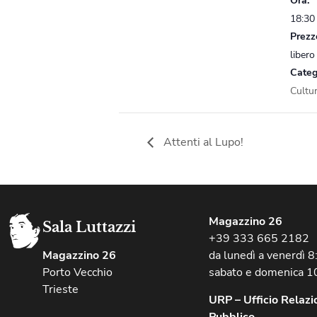
Ora:
18:30
Prezz
libero
Categ
Cultu
Attenti al Lupo!
Magazzino 26
Sala Luttazzi
+39 333 665 2182
Magazzino 26
da lunedì a venerdì 
Porto Vecchio
sabato e domenica 1
Trieste
URP – Ufficio Relazio
Pubblico